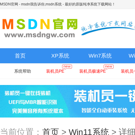
MSDN官网 - msdn我告诉你,msdn系统
- 最好的原版纯净系统下载网站！
首页
XP系统
Win7系统
W
系统帮助
装机员PE
装机员极速PE
装机员
当前位置：
首页
>
Win11系统
>
详