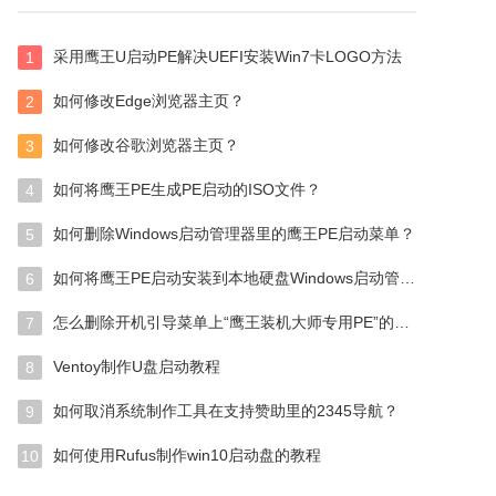
采用鹰王U启动PE解决UEFI安装Win7卡LOGO方法
1
如何修改Edge浏览器主页？
2
如何修改谷歌浏览器主页？
3
如何将鹰王PE生成PE启动的ISO文件？
4
如何删除Windows启动管理器里的鹰王PE启动菜单？
5
如何将鹰王PE启动安装到本地硬盘Windows启动管理器？
6
怎么删除开机引导菜单上“鹰王装机大师专用PE”的选项？
7
Ventoy制作U盘启动教程
8
如何取消系统制作工具在支持赞助里的2345导航？
9
如何使用Rufus制作win10启动盘的教程
10